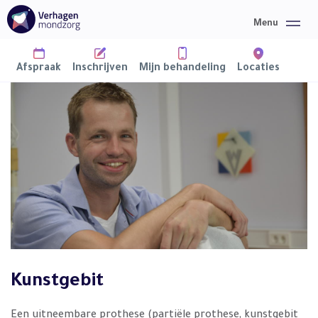
Afspraak
Inschrijven
Mijn behandeling
Locaties
Home
Mondzorg
Over ons
Informatie
Nieuws
Kunstgebit
Contact
Een uitneembare prothese (partiële prothese, kunstgebit