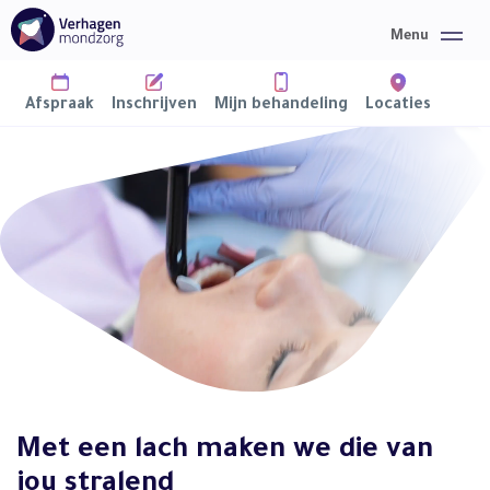
Afspraak
Inschrijven
Mijn behandeling
Locaties
Home
Mondzorg
Over ons
Informatie
Nieuws
Met een lach maken we die van
Contact
jou stralend