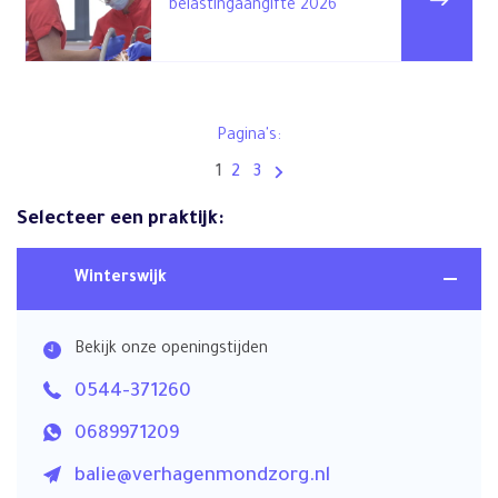
belastingaangifte 2026
Pagina's:
1
2
3
Selecteer een praktijk:
Winterswijk
Bekijk onze openingstijden
0544-371260
0689971209
balie@verhagenmondzorg.nl