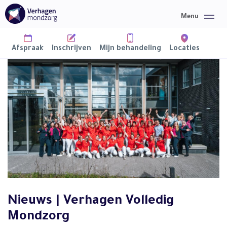
Afspraak
Inschrijven
Mijn behandeling
Locaties
Home
Mondzorg
Over ons
Informatie
Nieuws | Verhagen Volledig
Nieuws
Mondzorg
Contact