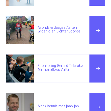
Avondvierdaagse Aalten,
Groenlo en Lichtenvoorde
Sponsoring Gerard Tebroke
Memorialloop Aalten
Maak kennis met Jaap-jan!