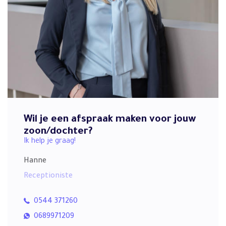
Wil je een afspraak maken voor jouw
zoon/dochter?
Ik help je graag!
Hanne
Receptioniste
0544 371260
0689971209