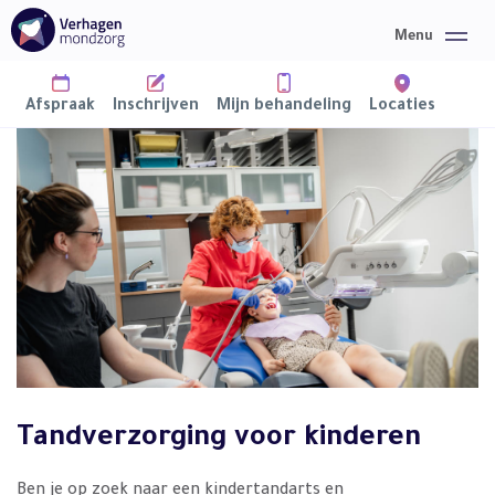
Afspraak
Inschrijven
Mijn behandeling
Locaties
Home
Mondzorg
Over ons
Informatie
Tandverzorging voor kinderen
Nieuws
Contact
Ben je op zoek naar een kindertandarts en