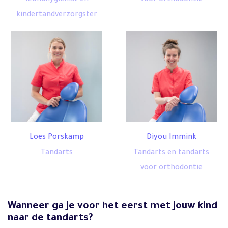
Mondhygiënist en
voor orthodontie
kindertandverzorgster
Loes Porskamp
Diyou Immink
Tandarts
Tandarts en tandarts
voor orthodontie
Wanneer ga je voor het eerst met jouw kind
naar de tandarts?