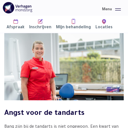
Afspraak
Inschrijven
Mijn behandeling
Locaties
Home
Mondzorg
Over ons
Informatie
Angst voor de tandarts
Nieuws
Contact
Bang zijn bij de tandarts is niet ongewoon. Een kwart van