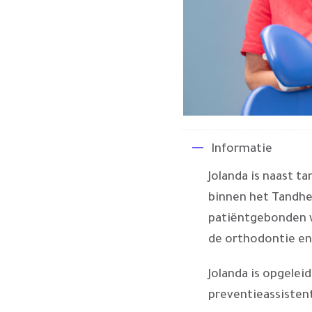
Informatie
Jolanda is naast t
binnen het Tandhee
patiëntgebonden w
de orthodontie en
Jolanda is opgele
preventieassisten