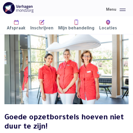
Afspraak
Inschrijven
Mijn behandeling
Locaties
Home
Mondzorg
Over ons
Informatie
Goede opzetborstels hoeven niet
Nieuws
duur te zijn!
Contact